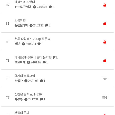
딥팩트의 초릿대
82
산으로 간 벵에
24.04.01
1
입금확인
81
은람율파파
24.02.29
2
천류 파워맥스 2 53p 질문요
80
케빈
24.02.04
1
버서틀ST-500 바트대 문의합니다.
79
초보아재
24.01.16
1
열기대 부품그입
78
705
약탈자
24.01.08
1
신천옹 블랙 nt 1-530
77
808
뚜루루
23.12.31
1
부품대 문의