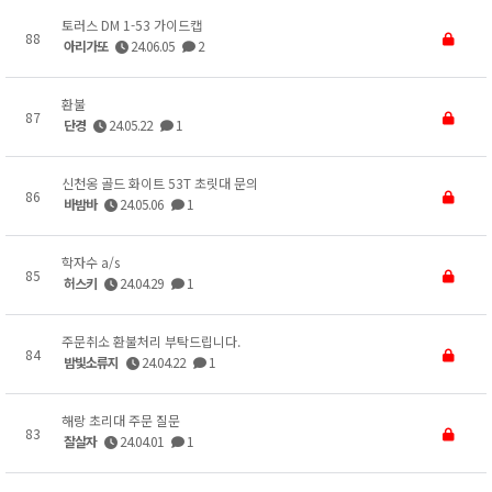
토러스 DM 1-53 가이드캡
88
아리가또
24.06.05
2
환불
87
단경
24.05.22
1
신천옹 골드 화이트 53T 초릿대 문의
86
바밤바
24.05.06
1
학자수 a/s
85
허스키
24.04.29
1
주문취소 환불처리 부탁드립니다.
84
밤빛소류지
24.04.22
1
해랑 초리대 주문 질문
83
잘살자
24.04.01
1