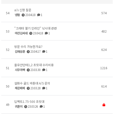
a/s 신청 질문
54
574
냉팜
23.04.18
1
"크레타 열기 인라인" 낚시대 관련
53
482
마산김씨네
23.04.18
1
방문 수리 가능한가요?
52
624
김해삼촌
23.04.17
1
올유안단테1,2 초릿대 수리비용
51
1216
시우아빠
23.03.30
1
설화수 골드 바톤대 A/S 문의
50
614
채은파파
23.03.28
1
딥펙트1.75-500 초릿대
49
귀훈이
23.03.26
1