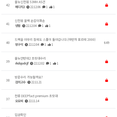
올뉴신천옹 53MH AS건
42
메디치2
22.12.06
1
1
신천옹 블랙 손잡이파손
41
냉팜
22.12.04
1
1
드랙을 아무리 잠궈도 스풀이 돌아갑니다.(마탄자 포르테 2000)
40
649
방구석
22.12.04
1
1
올뉴안탄데2 초릿대수리
39
rkdqudcjf
22.12.02
1
1
방문수리 가능할까요?
38
검의고수
22.11.21
천류 DEEPfact premium 초릿대
37
오모씨
22.11.14
입금확인