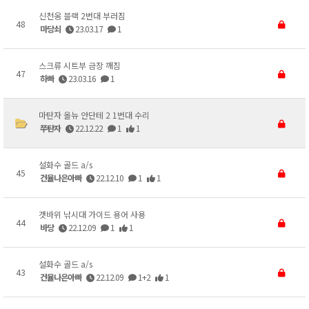
신천옹 블랙 2번대 부러짐
48
마당쇠
23.03.17
1
스크류 시트부 금장 깨짐
47
하빠
23.03.16
1
마탄자 올뉴 안단테 2 1번대 수리
쭈탄자
22.12.22
1
1
설화수 골드 a/s
45
건율나은아빠
22.12.10
1
1
갯바위 낚시대 가이드 용어 사용
44
바당
22.12.09
1
1
설화수 골드 a/s
43
건율나은아빠
22.12.09
1+2
1