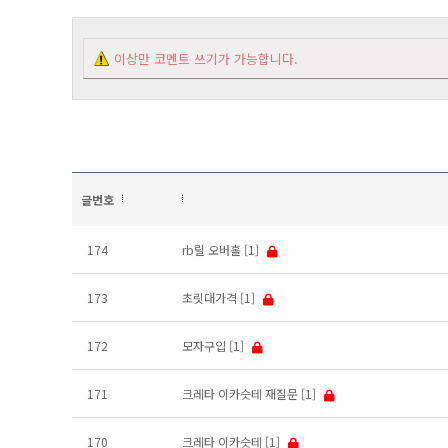
이상만 코멘트 쓰기가 가능합니다.
글번호
174
rb릴 오버홀
[1]
173
초릿대가격
[1]
172
모자구입
[1]
171
크레타 이카슷테 재질문
[1]
170
크레타 이카슷테
[1]