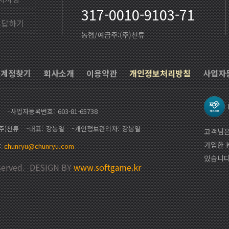
317-0010-9103-71
고답하기
농협/예금주:(주)천류
계정찾기
회사소개
이용약관
개인정보처리방침
사업자
사업자등록번호
603-81-65738
(주)천류
대표
강봉열
개인정보관리자
강봉열
고객님은
가입한 
chunryu@chunryu.com
있습니다
erved.
DESIGN BY
www.softgame.kr