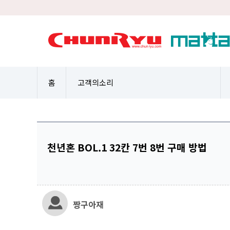
홈
고객의소리
천년혼 BOL.1 32칸 7번 8번 구매 방법
짱구아재