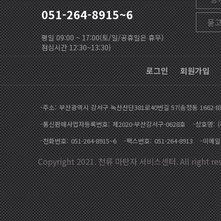
051-264-8915~6
묻
평일 09:00 ~ 17:00(토/일/공휴일은 휴무)
점심시간 12:30~13:30}
로그인
회원가입
주소
부산광역시 강서구 녹산산단381로40번길 57(송정동 1662-8)
통신판매사업자등록번호
제2020-부산강서구-0628호
상호명
전화번호
051-264-8915~6
팩스번호
051-264-8913
이메일
Copyright 2021. 천류 마탄자 서비스센터. All right res