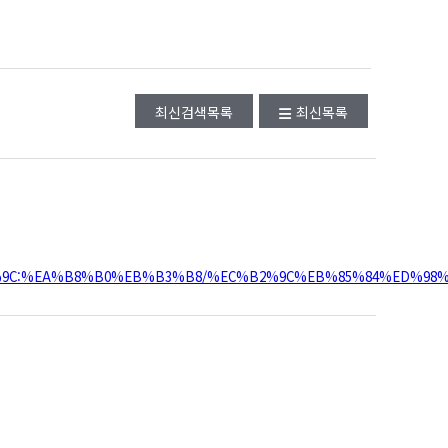
최신검색목록
최신목록
C%88%9C:%EA%B8%B0%EB%B3%B8/%EC%B2%9C%EB%85%84%ED%9