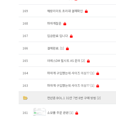
169
해랑리미트 초리대 결재확인
168
하마개질문
167
입금완료 입니다
166
결제완료.
[1]
165
아레스DM 릴시트 AS 문의
[2]
164
하마개 구입했는데 사이즈 이상??
[1]
163
하마개 구입했는데 사이즈 이상??
[1]
천년혼 BOL.1 32칸 7번 8번 구매 방법
[2]
161
소모품 주문 관련
[1]