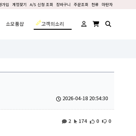
원가입
계정찾기
A/S 신청 조회
장바구니
주문조회
천류
마탄자
소모품샵
고객의소리
2026-04-18 20:54:30
2
174
0
0