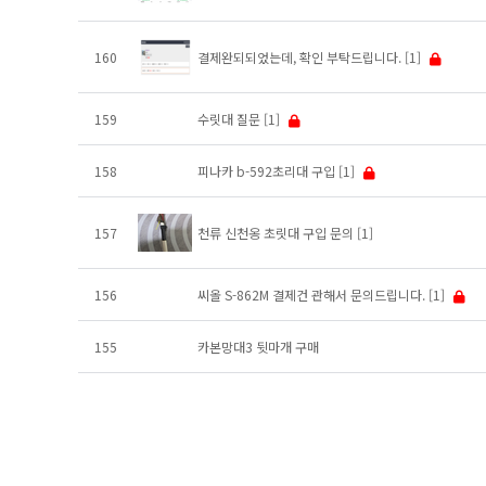
160
결제완되되었는데, 확인 부탁드립니다.
[1]
159
수릿대 질문
[1]
158
피나카 b-592초리대 구입
[1]
157
천류 신천옹 초릿대 구입 문의
[1]
156
씨올 S-862M 결제건 관해서 문의드립니다.
[1]
155
카본망대3 뒷마개 구매