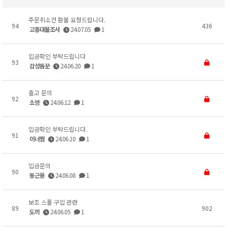
주문취소건 환불 요청드립니다.
94
436
고흥대물조사
24.07.05
1
입금확인 부탁드립니다
93
감성돔꾼
24.06.20
1
출고 문의
92
소영
24.06.12
1
입금확인 부탁드립니다.
91
이너짬
24.06.10
1
입금문의
90
동근용
24.06.08
1
보조 스풀 구입 관련
89
902
도끼
24.06.05
1