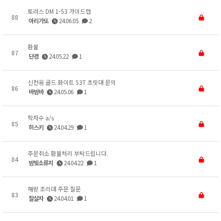
토러스 DM 1-53 가이드캡
88
아리가또
24.06.05
2
환불
87
단경
24.05.22
1
신천옹 골드 화이트 53T 초릿대 문의
86
바밤바
24.05.06
1
학자수 a/s
85
허스키
24.04.29
1
주문취소 환불처리 부탁드립니다.
84
밤빛소류지
24.04.22
1
해랑 초리대 주문 질문
83
잘살자
24.04.01
1