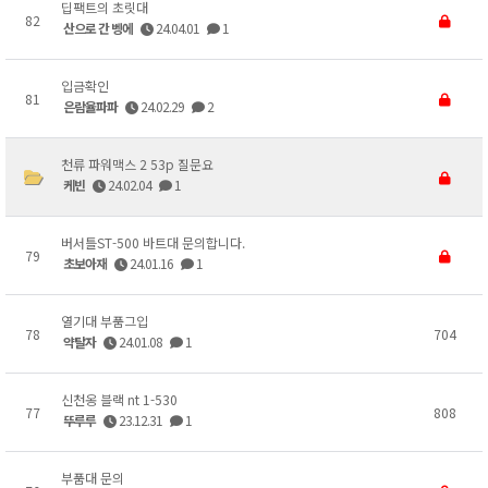
딥팩트의 초릿대
82
산으로 간 벵에
24.04.01
1
입금확인
81
은람율파파
24.02.29
2
천류 파워맥스 2 53p 질문요
케빈
24.02.04
1
버서틀ST-500 바트대 문의합니다.
79
초보아재
24.01.16
1
열기대 부품그입
78
704
약탈자
24.01.08
1
신천옹 블랙 nt 1-530
77
808
뚜루루
23.12.31
1
부품대 문의