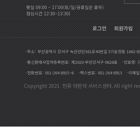
평일 09:00 ~ 17:00(토/일/공휴일은 휴무)
점심시간 12:30~13:30}
로그인
회원가입
주소
부산광역시 강서구 녹산산단381로40번길 57(송정동 1662-8)
통신판매사업자등록번호
제2020-부산강서구-0628호
상호명
전화번호
051-264-8915~6
팩스번호
051-264-8913
이메일
Copyright 2021. 천류 마탄자 서비스센터. All right res