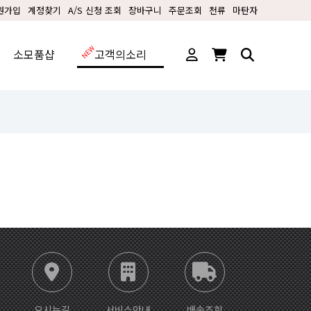
원가입
계정찾기
A/S 신청 조회
장바구니
주문조회
천류
마탄자
소모품샵
고객의소리
오시는길
서비스안내
배송조회