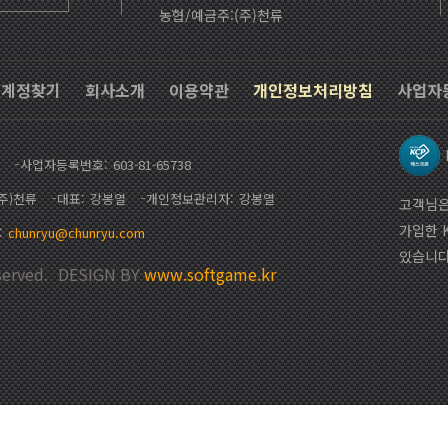
농협/예금주:(주)천류
계정찾기
회사소개
이용약관
개인정보처리방침
사업자
사업자등록번호
603-81-65738
(주)천류
대표
강봉열
개인정보관리자
강봉열
고객님은
가입한 
chunryu@chunryu.com
있습니다
erved.
DESIGN BY
www.softgame.kr