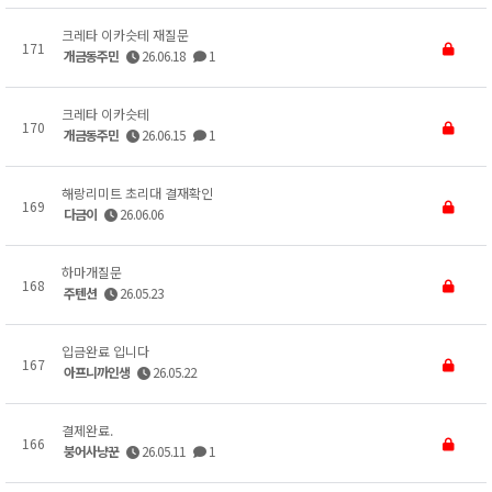
크레타 이카슷테 재질문
171
개금동주민
26.06.18
1
크레타 이카슷테
170
개금동주민
26.06.15
1
해랑리미트 초리대 결재확인
169
다금이
26.06.06
하마개질문
168
주텐션
26.05.23
입금완료 입니다
167
아프니까인생
26.05.22
결제완료.
166
붕어사냥꾼
26.05.11
1