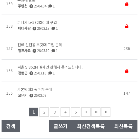
159
주텐션
26.04.04
1
피나카 b-592초리대 구입
158
바다사랑
26.03.13
1
천류 신천옹 초릿대 구입 문의
157
236
꽝조사요
26.03.10
1
씨올 S-862M 결제건 관해서 문의드립니다.
156
정동근
26.03.10
1
카본망대3 뒷마개 구매
155
147
오뚜기
26.03.09
1
2
3
4
5
검색
글쓰기
최신검색목록
최신목록