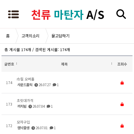
천류
마탄자
A/S
홈
고객의소리
묻고답하기
총 게시물 174개 / 검색된 게시물: 174개
글번호
제목
조회수
rb릴 오버홀
174
사운드홀릭
26.07.27
1
초릿대가격
173
까치뉨
26.07.04
1
모자구입
172
캠낙즐생
26.07.01
1