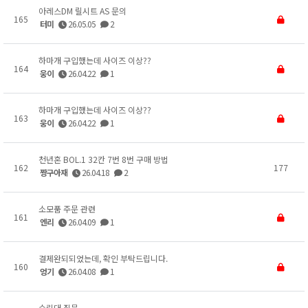
아레스DM 릴시트 AS 문의
165
터미
26.05.05
2
하마개 구입했는데 사이즈 이상??
164
웅이
26.04.22
1
하마개 구입했는데 사이즈 이상??
163
웅이
26.04.22
1
천년혼 BOL.1 32칸 7번 8번 구매 방법
162
177
짱구아재
26.04.18
2
소모품 주문 관련
161
엔리
26.04.09
1
결제완되되었는데, 확인 부탁드립니다.
160
엉기
26.04.08
1
수릿대 질문